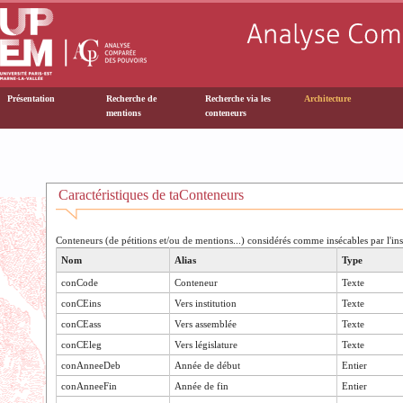
Présentation
Recherche de
Recherche via les
Architecture
mentions
conteneurs
Caractéristiques de taConteneurs
Conteneurs (de pétitions et/ou de mentions...) considérés comme insécables par l'inst
Nom
Alias
Type
conCode
Conteneur
Texte
conCEins
Vers institution
Texte
conCEass
Vers assemblée
Texte
conCEleg
Vers législature
Texte
conAnneeDeb
Année de début
Entier
conAnneeFin
Année de fin
Entier