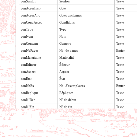
conSession
Session
Texte
conAccesInstit
Cote
Texte
conAccesAnc
Cotes anciennes
Texte
conCondAcces
Conditions
Texte
conType
Type
Texte
conNom
Nom
Texte
conContenu
Contenu
Texte
conNbPages
Nb. de pages
Entier
conMaterialite
Matérialité
Texte
conEditeur
Éditeur
Texte
conAspect
Aspect
Texte
conEtat
État
Texte
conNbEx
Nb. d'exemplaires
Entier
conReplique
Répliques
Texte
conN°Deb
N° de début
Texte
conN°Fin
N° de fin
Texte
Voir le contenu de la table
conOrdreSections
Ordre
Texte
conOrgaSections
Organisation
Texte
conSaiDate
Saisie : date
Date
conSaiNom
Saisie : nom
Texte