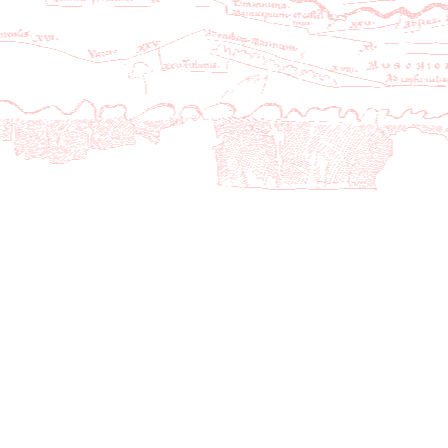
conSaiRem
Saisie : remarques
Texte
conRevDate
Révision : date
Date
conRevNom
Révision : nom
Texte
conRevRem
Révision : remarques
Texte
conComplements
Compléments
Texte