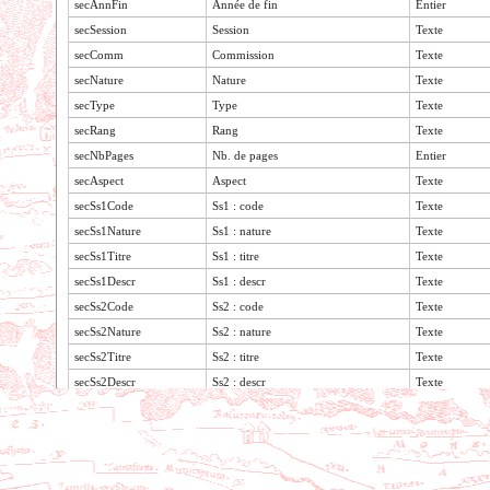
secAnnFin
Année de fin
Entier
secSession
Session
Texte
secComm
Commission
Texte
secNature
Nature
Texte
secType
Type
Texte
secRang
Rang
Texte
secNbPages
Nb. de pages
Entier
secAspect
Aspect
Texte
secSs1Code
Ss1 : code
Texte
secSs1Nature
Ss1 : nature
Texte
secSs1Titre
Ss1 : titre
Texte
secSs1Descr
Ss1 : descr
Texte
secSs2Code
Ss2 : code
Texte
secSs2Nature
Ss2 : nature
Texte
secSs2Titre
Ss2 : titre
Texte
secSs2Descr
Ss2 : descr
Texte
Voir le contenu de la table
secDateDeb
Date de début
Date
secDateFin
Date de fin
Date
secN°Deb
N° de début
Texte
secN°Fin
N° de fin
Texte