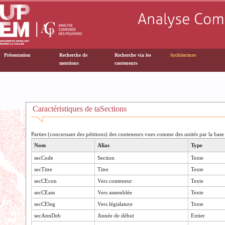
Présentation
Recherche de
Recherche via les
Architecture
mentions
conteneurs
Caractéristiques de taSections
Parties (concernant des pétitions) des conteneurs vues comme des unités par la bas
Nom
Alias
Type
secCode
Section
Texte
secTitre
Titre
Texte
secCEcon
Vers conteneur
Texte
secCEass
Vers assemblée
Texte
secCEleg
Vers législature
Texte
secAnnDeb
Année de début
Entier