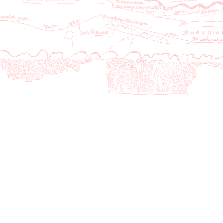
secNbElements
Nb. d'éléments
Entier
secOrdre1
Ordre1
Texte
secOrdre1Sem
Ordre1 : signification
Texte
secOrdre2
Ordre2
Texte
secOrdre2Sem
Ordre2 : signification
Texte
secSaiDate
Saisie : date
Date
secSaiNom
Saisie : nom
Texte
secSaiRem
Saisie : remarques
Texte
secRevDate
Révision : date
Date
secRevNom
Révision : nom
Texte
secSRevRem
Révision : remarques
Texte
secComplements
Compléments
Texte