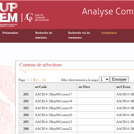
Présentation
Recherche de
Recherche via les
Architecture
mentions
conteneurs
Contenu de taSections
Page :
1
2
3
4
...
26
Allez directement à la page:
secCode
secTitre
secCEcon
201
AACB14-3Rep06Comm17
AACB14-3R
202
AACB14-3Rep06Comm18
AACB14-3R
203
AACB14-3Rep06Comm19
AACB14-3R
204
AACB14-3Rep06Comm20
AACB14-3R
205
AACB14-3Rep06Comm21
AACB14-3R
206
AACB14-3Rep06Comm22
AACB14-3R