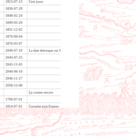
1815-07-13
Cent jours
1830-07-28
1848-02-24
1849-05-26
1851-12-02
1870-09-04
1876-03-07
2040-07-10
La date théorique est 31 mai 1942
2044-07-25
2045-11-05
2046-06-10
2046-11-27
2058-12-08
Ça couine encore
1799-07-01
1814-07-01
Consulat puis Empire
1815-07-01
Avant les cent jours
1815-07-01
Cent jours
1830-07-01
1848-07-01