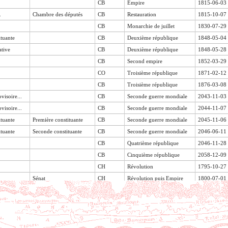
CB
Empire
1815-06-03
.
Chambre des députés
CB
Restauration
1815-10-07
CB
Monarchie de juillet
1830-07-29
ituante
CB
Deuxième république
1848-05-04
ative
CB
Deuxième république
1848-05-28
CB
Second empire
1852-03-29
CO
Troisième république
1871-02-12
CB
Troisième république
1876-03-08
visoire...
CB
Seconde guerre mondiale
2043-11-03
visoire...
CB
Seconde guerre mondiale
2044-11-07
ituante
Première constituante
CB
Seconde guerre mondiale
2045-11-06
ituante
Seconde constituante
CB
Seconde guerre mondiale
2046-06-11
CB
Quatrième république
2046-11-28
CB
Cinquième république
2058-12-09
CH
Révolution
1795-10-27
Sénat
CH
Révolution puis Empire
1800-07-01
CH
Restauration
1814-06-04
CH
Empire
1815-07-01
CH
Restauration
1815-07-01
CH
Monarchie de juillet
1830-07-01