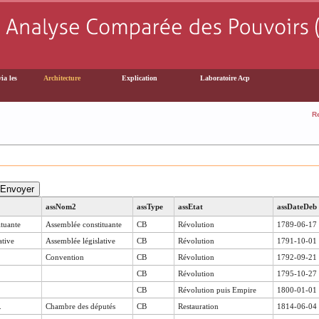
ia les
Architecture
Explication
Laboratoire Acp
R
assNom2
assType
assEtat
assDateDeb
ituante
Assemblée constituante
CB
Révolution
1789-06-17
ative
Assemblée législative
CB
Révolution
1791-10-01
Convention
CB
Révolution
1792-09-21
CB
Révolution
1795-10-27
CB
Révolution puis Empire
1800-01-01
.
Chambre des députés
CB
Restauration
1814-06-04