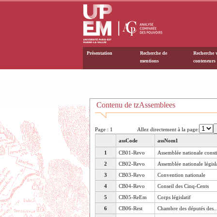
Présentation
Recherche de
Recherche v
mentions
conteneurs
Contenu de tzAssemblees
Page : 1
Allez directement à la page:
assCode
assNom1
1
CB01-Revo
Assemblée nationale const
2
CB02-Revo
Assemblée nationale législ
3
CB03-Revo
Convention nationale
4
CB04-Revo
Conseil des Cinq-Cents
5
CB05-ReEm
Corps législatif
6
CB06-Rest
Chambre des députés des..