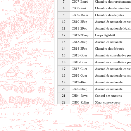
7
CB07-Empi
Chambre des représentants
8
CB08-Rest
Chambre des députés des..
9
CB09-MoJu
Chambre des députés
10
CB10-2Rep
Assemblée nationale const
11
CB11-2Rep
Assemblée nationale législ
12
CB12-2Emp
Corps législatif
13
CB13-3Rep
Assemblée nationale
14
CB14-3Rep
Chambre des députés
15
CB15-Guer
Assemblée consultative pro
16
CB16-Guer
Assemblée consultative pro
17
CB17-Guer
Assemblée nationale const
18
CB18-Guer
Assemblée nationale const
19
CB19-4Rep
Assemblée nationale
20
CB20-5Rep
Assemblée nationale
21
CH04-Revo
Conseil des Anciens
22
CH05-ReEm
Sénat conservateur
Voir les caractéristiques de la table
23
CH06-Rest
Chambre des pairs
24
CH07-Empi
Chambre des pairs
25
CH08-Rest
Chambre des pairs
26
CH09-MoJu
Chambre des pairs