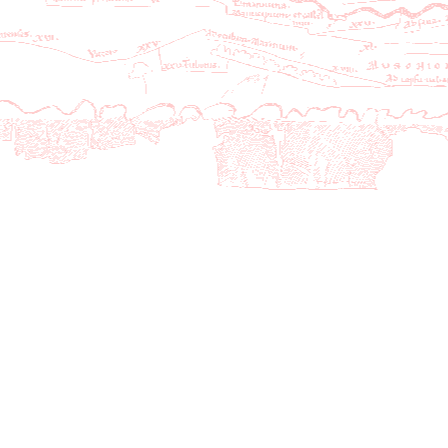
127
01139
Curciat-Dongalon
01
0.81111
128
01140
Curtafond
01
0.80759
129
01141
Cuzieu
01
0.79968
130
01142
Dagneux
01
0.80025
131
01143
Divonne-les-Bains
01
0.80938
132
01144
Dommartin
01
0.80874
133
01145
Dompierre-sur-Veyle
01
0.80413
134
01146
Dompierre-sur-Chalaronne
01
0.80535
135
01147
Domsure
01
0.81016
136
01148
Dortan
01
0.80847
137
01149
Douvres
01
0.80262
138
01150
Drom
01
0.80667
139
01151
Druillat
01
0.80390
140
01152
Échallon
01
0.80653
141
01153
Échenevex
01
0.80824
142
01154
Étrez
01
0.80869
143
01155
Évosges
01
0.80214
144
01156
Faramans
01
0.80115
145
01157
Fareins
01
0.80320