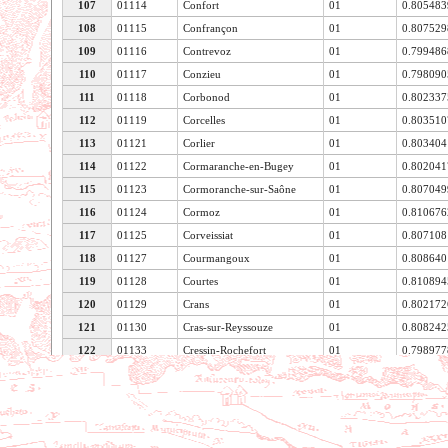
107
01114
Confort
01
0.80548
108
01115
Confrançon
01
0.80752
109
01116
Contrevoz
01
0.79948
110
01117
Conzieu
01
0.79809
111
01118
Corbonod
01
0.80233
112
01119
Corcelles
01
0.80351
113
01121
Corlier
01
0.80340
114
01122
Cormaranche-en-Bugey
01
0.80204
115
01123
Cormoranche-sur-Saône
01
0.80704
116
01124
Cormoz
01
0.81067
117
01125
Corveissiat
01
0.80710
118
01127
Courmangoux
01
0.80864
119
01128
Courtes
01
0.81089
120
01129
Crans
01
0.80217
121
01130
Cras-sur-Reyssouze
01
0.80824
122
01133
Cressin-Rochefort
01
0.79897
Voir les caractéristiques de la table
123
01134
Crottet
01
0.80768
124
01135
Crozet
01
0.80775
125
01136
Cruzilles-lès-Mépillat
01
0.80677
126
01138
Culoz
01
0.80023