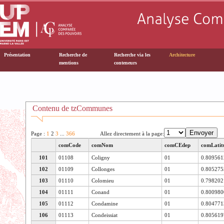
Présentation
Recherche de
Recherche via les
Architecture
mentions
conteneurs
Contenu de tzCommunes
Page :
1
2
3
...
366
Allez directement à la page:
comCode
comNom
comCEdep
comLatit
101
01108
Coligny
01
0.80956
102
01109
Collonges
01
0.80527
103
01110
Colomieu
01
0.79820
104
01111
Conand
01
0.80098
105
01112
Condamine
01
0.80477
106
01113
Condeissiat
01
0.80561